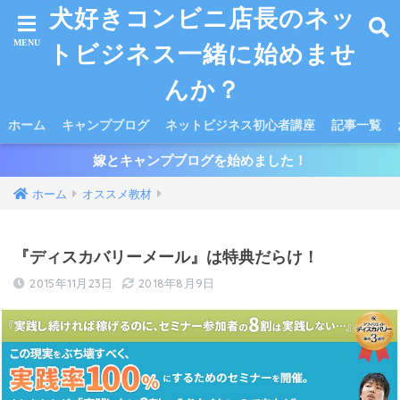
犬好きコンビニ店長のネッ
トビジネス一緒に始めませ
んか？
ホーム
キャンプブログ
ネットビジネス初心者講座
記事一覧
嫁とキャンプブログを始めました！
ホーム
オススメ教材
『ディスカバリーメール』は特典だらけ！
2015年11月23日
2018年8月9日