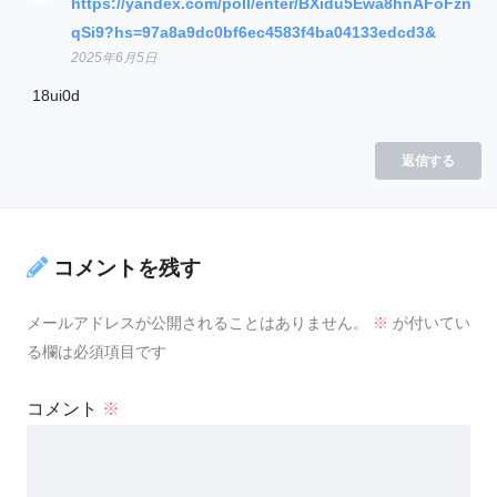
https://yandex.com/poll/enter/BXidu5Ewa8hnAFoFzn
qSi9?hs=97a8a9dc0bf6ec4583f4ba04133edcd3&
2025年6月5日
18ui0d
返信する
コメントを残す
メールアドレスが公開されることはありません。
※
が付いてい
る欄は必須項目です
コメント
※